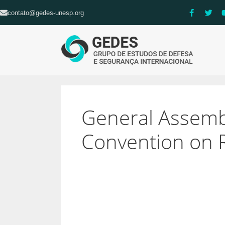
contato@gedes-unesp.org
General Assembl
Convention on R