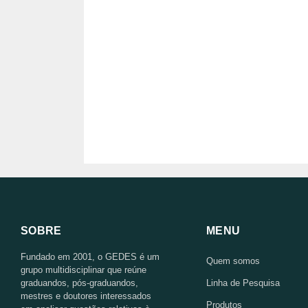
SOBRE
MENU
Fundado em 2001, o GEDES é um
Quem somos
grupo multidisciplinar que reúne
graduandos, pós-graduandos,
Linha de Pesquisa
mestres e doutores interessados
Produtos