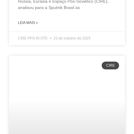
Rússia, Eurásia e Espaço Pós-Soviético (CIRE),
analisou para a Sputnik Brasil as
LEIA MAIS »
CIRE PPG RI STD
23 de outubro de 2025
CIRE