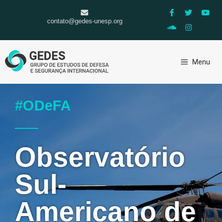
contato@gedes-unesp.org
Menu
#ODeFA
Observatório
Sul-
Americano de