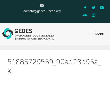
contato@gedes-unesp.org
Menu
51885729559_90ad28b95a_
k