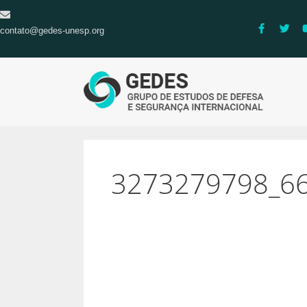
contato@gedes-unesp.org
3273279798_66