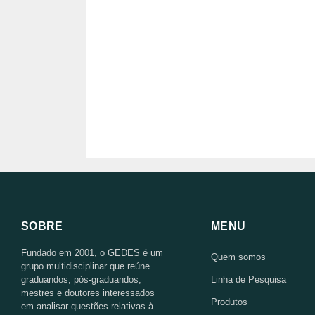
SOBRE
MENU
Fundado em 2001, o GEDES é um
Quem somos
grupo multidisciplinar que reúne
graduandos, pós-graduandos,
Linha de Pesquisa
mestres e doutores interessados
Produtos
em analisar questões relativas à