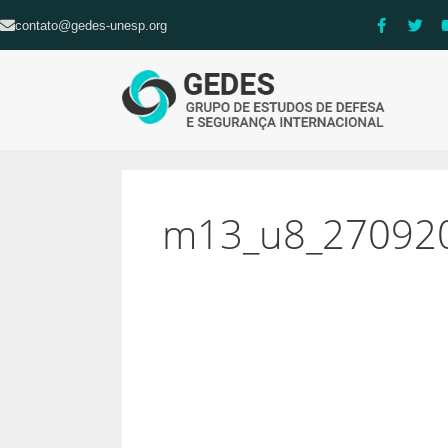
contato@gedes-unesp.org
m13_u8_270920