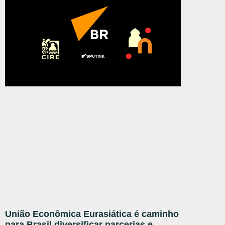
União Econômica Eurasiática é caminho
para Brasil diversificar parcerias e