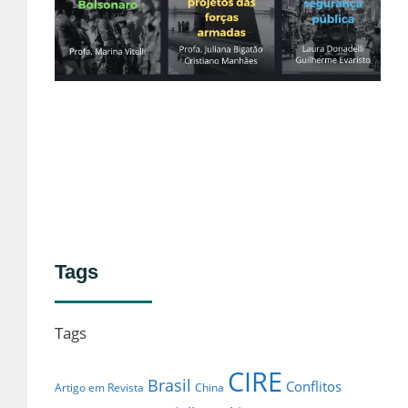
Fo
Ar
e
de
no
Lei
Tags
Tags
CIRE
Brasil
Conflitos
Artigo em Revista
China