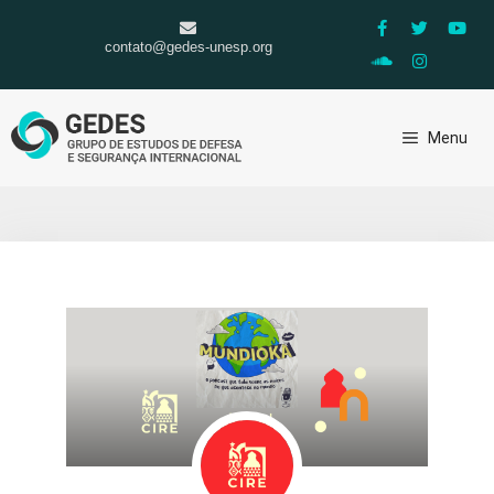
contato@gedes-unesp.org
Menu