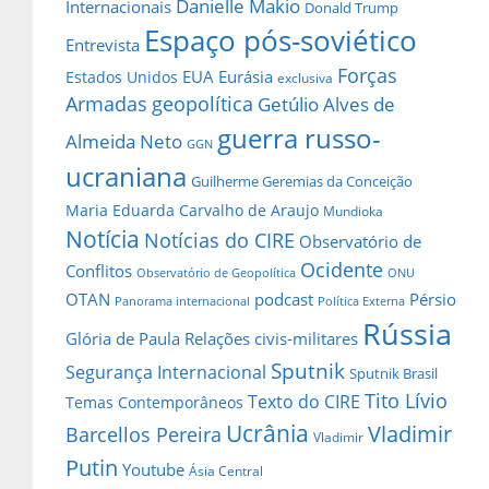
Danielle Makio
Internacionais
Donald Trump
Espaço pós-soviético
Entrevista
Forças
EUA
Eurásia
Estados Unidos
exclusiva
Armadas
geopolítica
Getúlio Alves de
guerra russo-
Almeida Neto
GGN
ucraniana
Guilherme Geremias da Conceição
Maria Eduarda Carvalho de Araujo
Mundioka
Notícia
Notícias do CIRE
Observatório de
Ocidente
Conflitos
Observatório de Geopolítica
ONU
OTAN
podcast
Pérsio
Panorama internacional
Política Externa
Rússia
Glória de Paula
Relações civis-militares
Sputnik
Segurança Internacional
Sputnik Brasil
Tito Lívio
Texto do CIRE
Temas Contemporâneos
Ucrânia
Vladimir
Barcellos Pereira
Vladimir
Putin
Youtube
Ásia Central