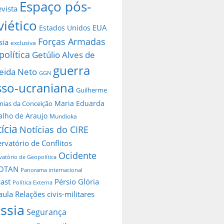
Espaço pós-
evista
viético
EUA
Estados Unidos
Forças Armadas
sia
exclusiva
política
Getúlio Alves de
guerra
eida Neto
GGN
sso-ucraniana
Guilherme
Maria Eduarda
ias da Conceição
alho de Araujo
Mundioka
ícia
Notícias do CIRE
rvatório de Conflitos
Ocidente
atório de Geopolítica
OTAN
Panorama internacional
ast
Pérsio Glória
Política Externa
aula
Relações civis-militares
ssia
Segurança