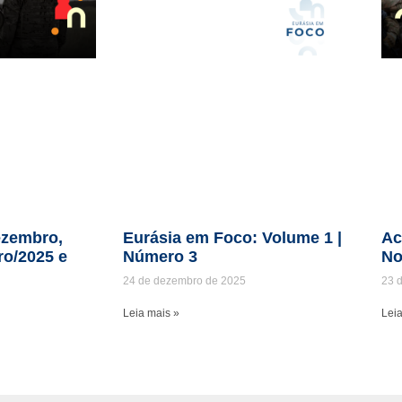
zembro,
Eurásia em Foco: Volume 1 |
Ac
ro/2025 e
Número 3
No
24 de dezembro de 2025
23 
Leia mais »
Leia