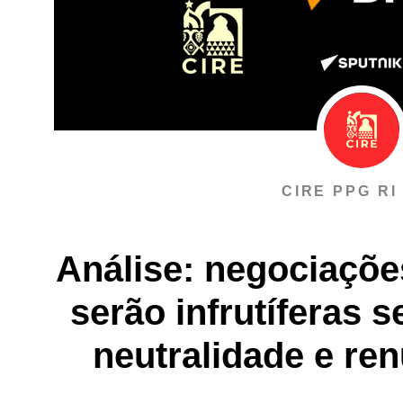
CIRE PPG RI
Análise: negociaçõe
serão infrutíferas s
neutralidade e re