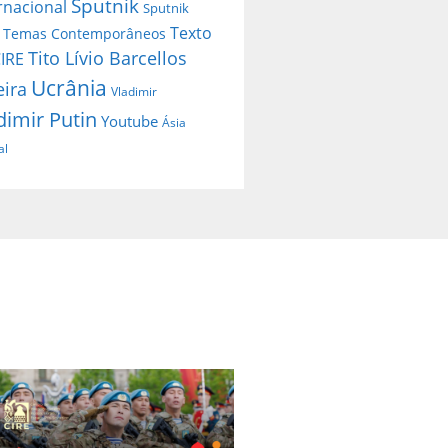
Sputnik
rnacional
Sputnik
Texto
Temas Contemporâneos
Tito Lívio Barcellos
IRE
Ucrânia
eira
Vladimir
dimir Putin
Youtube
Ásia
al