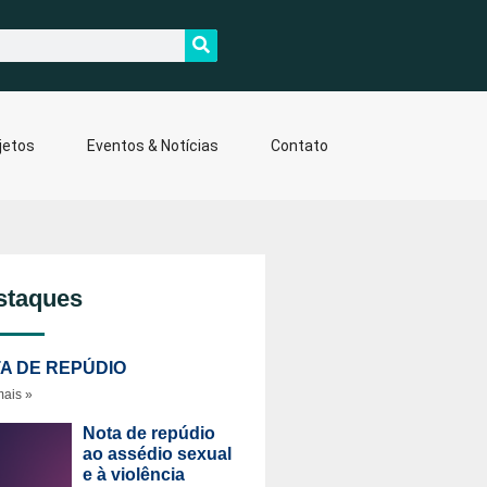
jetos
Eventos & Notícias
Contato
staques
A DE REPÚDIO
mais »
Nota de repúdio
ao assédio sexual
e à violência