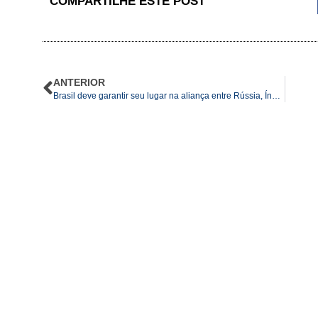
COMPARTILHE ESTE POST
ANTERIOR
Brasil deve garantir seu lugar na aliança entre Rússia, Índia e China, diz analista