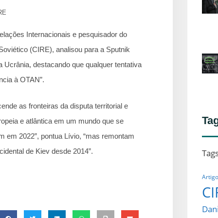
RE
Relações Internacionais e pesquisador do
oviético (CIRE), analisou para a Sputnik
 Ucrânia, destacando que qualquer tentativa
núncia à OTAN”.
nde as fronteiras da disputa territorial e
Ta
ropeia e atlântica em um mundo que se
am em 2022”, pontua Lívio, “mas remontam
idental de Kiev desde 2014”.
Tag
Artig
CI
Dani