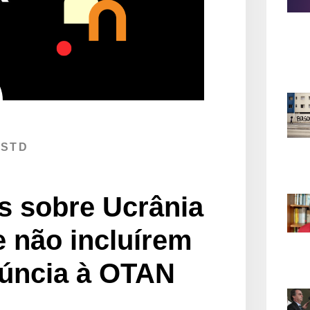
 STD
s sobre Ucrânia
e não incluírem
núncia à OTAN