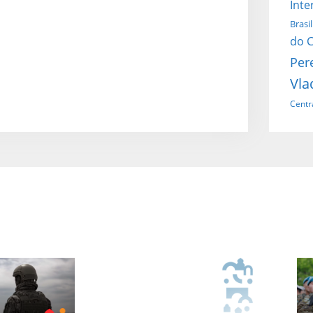
Inte
Brasil
do C
Per
Vla
Centr