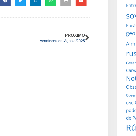
Entr
so
Eurá
geo
PRÓXIMO
Aconteceu em Agosto/2025
Alm
ru
Gerem
Carv
Not
Obse
Observ
ONU
podc
de P
Rú