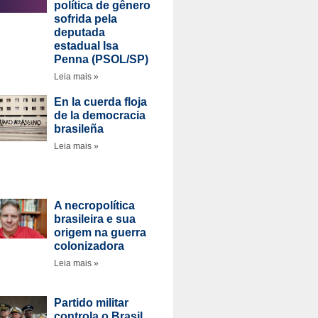
política de gênero
sofrida pela
deputada
estadual Isa
Penna (PSOL/SP)
Leia mais »
En la cuerda floja
de la democracia
brasileña
Leia mais »
A necropolítica
brasileira e sua
origem na guerra
colonizadora
Leia mais »
Partido militar
controla o Brasil,