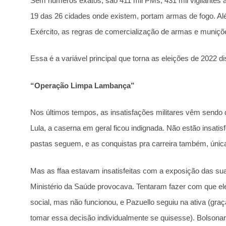
Sem números exatos, são 411 mil PMs, 431 mil vigilantes
19 das 26 cidades onde existem, portam armas de fogo. A
Exército, as regras de comercialização de armas e muniçõe
Essa é a variável principal que torna as eleições de 2022 di
“Operação Limpa Lambança”
Nos últimos tempos, as insatisfações militares vêm sendo
Lula, a caserna em geral ficou indignada. Não estão insat
pastas seguem, e as conquistas pra carreira também, únic
Mas as ffaa estavam insatisfeitas com a exposição das sua
Ministério da Saúde provocava. Tentaram fazer com que el
social, mas não funcionou, e Pazuello seguiu na ativa (graç
tomar essa decisão individualmente se quisesse). Bolsonar