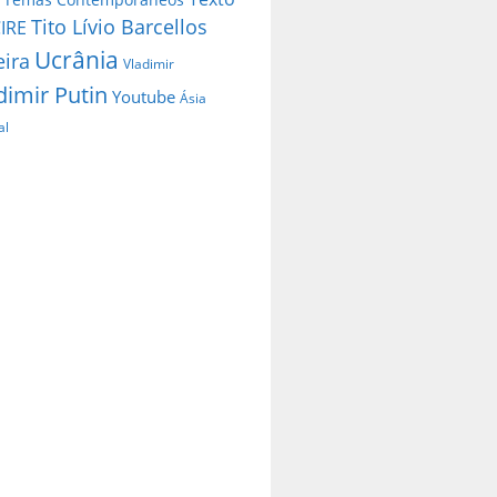
Tito Lívio Barcellos
IRE
Ucrânia
eira
Vladimir
dimir Putin
Youtube
Ásia
al