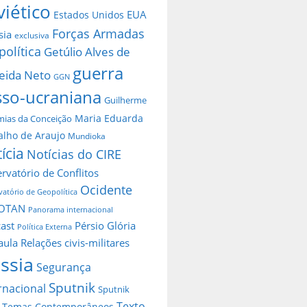
viético
EUA
Estados Unidos
Forças Armadas
sia
exclusiva
política
Getúlio Alves de
guerra
eida Neto
GGN
sso-ucraniana
Guilherme
Maria Eduarda
ias da Conceição
alho de Araujo
Mundioka
ícia
Notícias do CIRE
rvatório de Conflitos
Ocidente
atório de Geopolítica
OTAN
Panorama internacional
ast
Pérsio Glória
Política Externa
aula
Relações civis-militares
ssia
Segurança
Sputnik
rnacional
Sputnik
Texto
Temas Contemporâneos