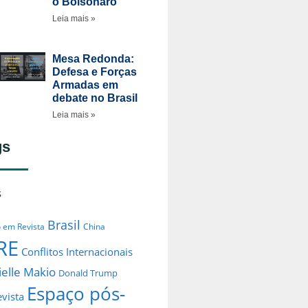
o Bolsonaro
Leia mais »
Mesa Redonda:
Defesa e Forças
Armadas em
debate no Brasil
Leia mais »
gs
s
Brasil
o em Revista
China
RE
Conflitos Internacionais
elle Makio
Donald Trump
Espaço pós-
evista