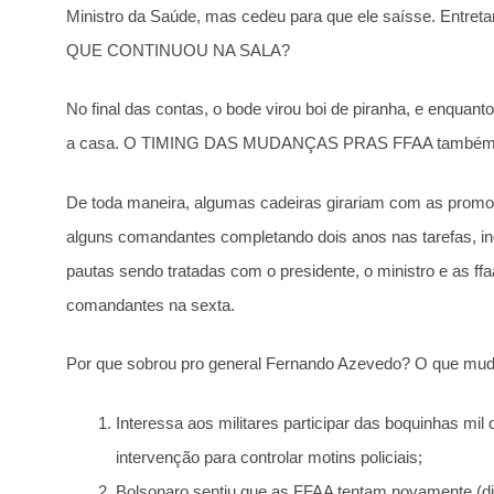
Ministro da Saúde, mas cedeu para que ele saísse. Entr
QUE CONTINUOU NA SALA?
No final das contas, o bode virou boi de piranha, e enquan
a casa. O TIMING DAS MUDANÇAS PRAS FFAA também n
De toda maneira, algumas cadeiras girariam com as promo
alguns comandantes completando dois anos nas tarefas, i
pautas sendo tratadas com o presidente, o ministro e as ffaa
comandantes na sexta.
Por que sobrou pro general Fernando Azevedo? O que mud
Interessa aos militares participar das boquinhas mil
intervenção para controlar motins policiais;
Bolsonaro sentiu que as FFAA tentam novamente (d