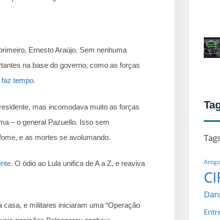
 primeiro, Ernesto Araújo. Sem nenhuma
ortantes na base do governo, como as forças
o faz tempo
.
Ta
residente, mas incomodava muito as forças
ma – o general Pazuello. Isso sem
Tag
a fome, e as mortes se avolumando.
Artig
ente
. O ódio ao Lula unifica de A a Z, e reaviva
CI
Dani
casa, e militares iniciaram uma “Operação
Entr