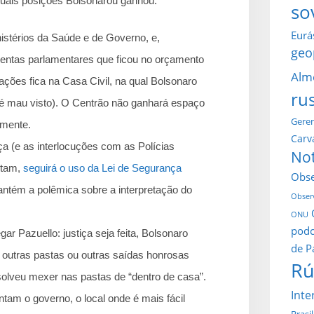
quais posições Bolsonarou ganhou:
so
Eurá
nistérios da Saúde e de Governo, e,
geo
entas parlamentares que ficou no orçamento
Alm
ões fica na Casa Civil, na qual Bolsonaro
ru
 é mau visto). O Centrão não ganhará espaço
Gerem
lmente.
Carv
iça (e as interlocuções com as Polícias
Not
stam,
seguirá o uso da Lei de Segurança
Obse
mantém a polêmica sobre a interpretação do
Observ
ONU
podc
ar Pazuello: justiça seja feita, Bolsonaro
de P
m outras pastas ou outras saídas honrosas
Rú
solveu mexer nas pastas de “dentro de casa”.
Inte
am o governo, o local onde é mais fácil