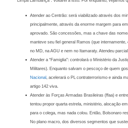
Limpa Lambança”. Voltarei a isso. Por enquanto, vejamos 
Atender ao Centrão: será viabilizado através dos mi
principalmente, através da enorme margem para em
aprovado. São concessões, mas a chave das nomeaç
manteve seu fiel general Ramos (que internamente,
no MD, na AGU e nem no Itamaraty. Atendeu parcia
Atender a “Famiglia”: controlará o Ministério da Just
Militares). Enquanto salvam o pescoço de quem go
Nacional
, acelerará o PL contraterrorismo e ainda 
artigo 142 viva.
Atender às Forças Armadas Brasileiras (ffaa) e entreg
tentou propor quarta estrela, ministério, alocação e
para o colega, mas nada colou. Então, Bolsonaro re
No plano macro, dos diversos segmentos que sustent