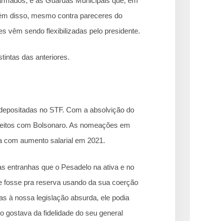
 armados, e as Guardas Municipais que, em
lém disso, mesmo contra pareceres do
s vêm sendo flexibilizadas pelo presidente.
stintas das anteriores.
 depositadas no STF. Com a absolvição do
isfeitos com Bolsonaro. As nomeações em
a com aumento salarial em 2021.
s entranhas que o Pesadelo na ativa e no
e fosse pra reserva usando da sua coerção
as à nossa legislação absurda, ele podia
o gostava da fidelidade do seu general