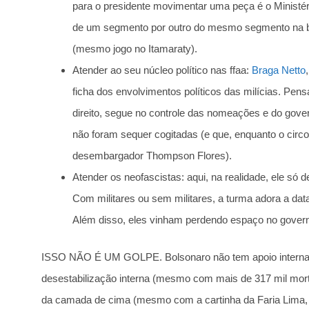
para o presidente movimentar uma peça é o Ministéri
de um segmento por outro do mesmo segmento na b
(mesmo jogo no Itamaraty).
Atender ao seu núcleo político nas ffaa:
Braga Netto
ficha dos envolvimentos políticos das milícias. P
direito, segue no controle das nomeações e do go
não foram sequer cogitadas (e que, enquanto o circ
desembargador Thompson Flores).
Atender os neofascistas: aqui, na realidade, ele só
Com militares ou sem militares, a turma adora a d
Além disso, eles vinham perdendo espaço no governo
ISSO NÃO É UM GOLPE. Bolsonaro não tem apoio internacio
desestabilização interna (mesmo com mais de 317 mil mort
da camada de cima (mesmo com a cartinha da Faria Lima, 