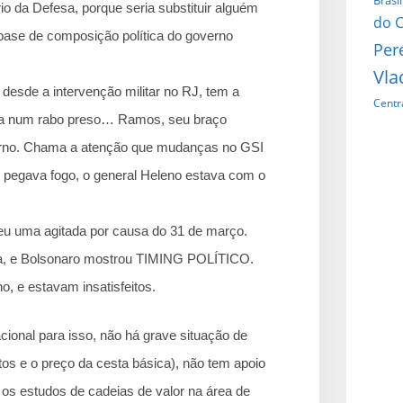
Brasil
o da Defesa, porque seria substituir alguém
do C
ase de composição política do governo
Per
Vla
, desde a intervenção militar no RJ, tem a
Centr
ensa num rabo preso… Ramos, seu braço
verno. Chama a atenção que mudanças no GSI
o pegava fogo, o general Heleno estava com o
 deu uma agitada por causa do 31 de março.
ata, e Bolsonaro mostrou TIMING POLÍTICO.
, e estavam insatisfeitos.
nal para isso, não há grave situação de
os e o preço da cesta básica), não tem apoio
os estudos de cadeias de valor na área de