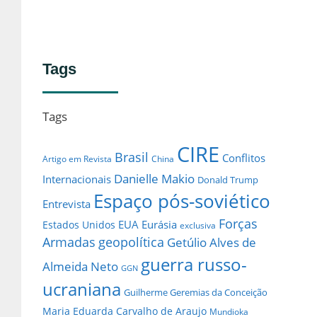
Tags
Tags
CIRE
Brasil
Conflitos
Artigo em Revista
China
Danielle Makio
Internacionais
Donald Trump
Espaço pós-soviético
Entrevista
Forças
EUA
Eurásia
Estados Unidos
exclusiva
Armadas
geopolítica
Getúlio Alves de
guerra russo-
Almeida Neto
GGN
ucraniana
Guilherme Geremias da Conceição
Maria Eduarda Carvalho de Araujo
Mundioka