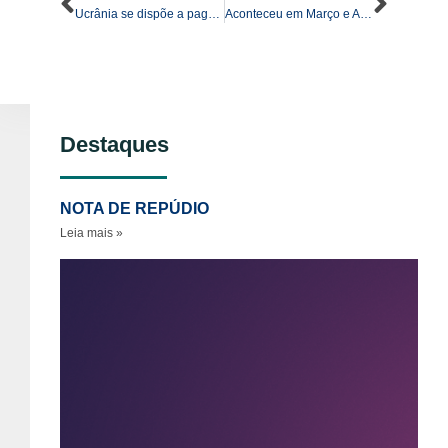
Ucrânia se dispõe a pagar por ajuda militar dos EUA: ‘Desespero’, diz analista
Aconteceu em Março e Abril/2024
Destaques
NOTA DE REPÚDIO
Leia mais »
No
re
ao
as
se
vi
po
gê
so
pe