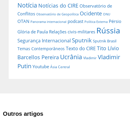
Notícia
Notícias do CIRE
Observatório de
Ocidente
Conflitos
Observatório de Geopolítica
ONU
OTAN
podcast
Pérsio
Panorama internacional
Política Externa
Rússia
Glória de Paula
Relações civis-militares
Sputnik
Segurança Internacional
Sputnik Brasil
Tito Lívio
Texto do CIRE
Temas Contemporâneos
Ucrânia
Vladimir
Barcellos Pereira
Vladimir
Putin
Youtube
Ásia Central
Outros artigos