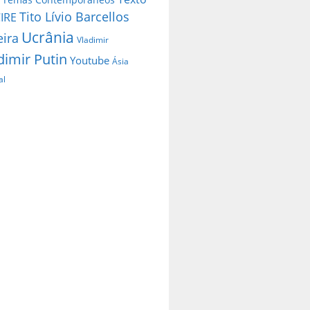
Tito Lívio Barcellos
IRE
Ucrânia
eira
Vladimir
dimir Putin
Youtube
Ásia
al