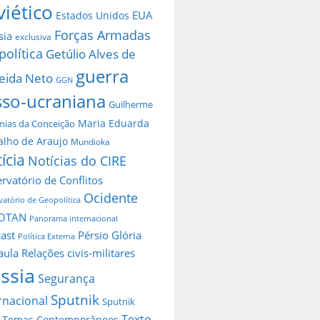
viético
EUA
Estados Unidos
Forças Armadas
sia
exclusiva
política
Getúlio Alves de
guerra
eida Neto
GGN
sso-ucraniana
Guilherme
Maria Eduarda
ias da Conceição
alho de Araujo
Mundioka
ícia
Notícias do CIRE
rvatório de Conflitos
Ocidente
atório de Geopolítica
OTAN
Panorama internacional
ast
Pérsio Glória
Política Externa
aula
Relações civis-militares
ssia
Segurança
Sputnik
rnacional
Sputnik
Texto
Temas Contemporâneos