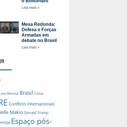
o Bolsonaro
Leia mais »
Mesa Redonda:
Defesa e Forças
Armadas em
debate no Brasil
Leia mais »
gs
s
Brasil
o em Revista
China
RE
Conflitos Internacionais
elle Makio
Donald Trump
Espaço pós-
evista