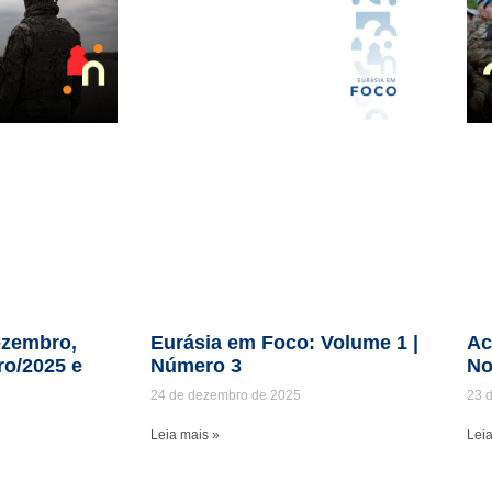
zembro,
Eurásia em Foco: Volume 1 |
Ac
ro/2025 e
Número 3
No
24 de dezembro de 2025
23 
Leia mais »
Leia