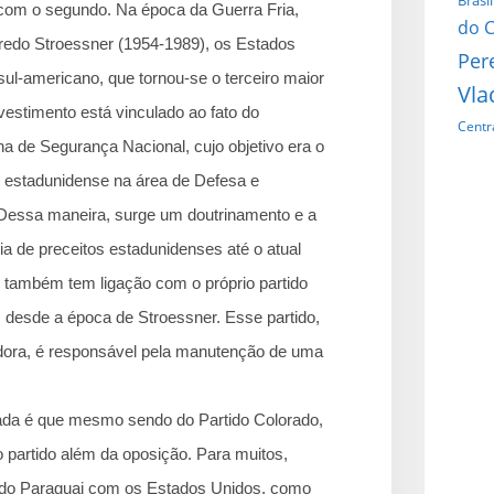
Brasil
 com o segundo. Na época da Guerra Fria,
do C
fredo Stroessner (1954-1989), os Estados
Per
sul-americano, que tornou-se o terceiro maior
Vla
nvestimento está vinculado ao fato do
Centr
na de Segurança Nacional, cujo objetivo era o
 estadunidense na área de Defesa e
Dessa maneira, surge um doutrinamento e a
ia de preceitos estadunidenses até o atual
 também tem ligação com o próprio partido
 desde a época de Stroessner. Esse partido,
adora, é responsável pela manutenção de uma
ada é que mesmo sendo do Partido Colorado,
o partido além da oposição. Para muitos,
o do Paraguai com os Estados Unidos, como