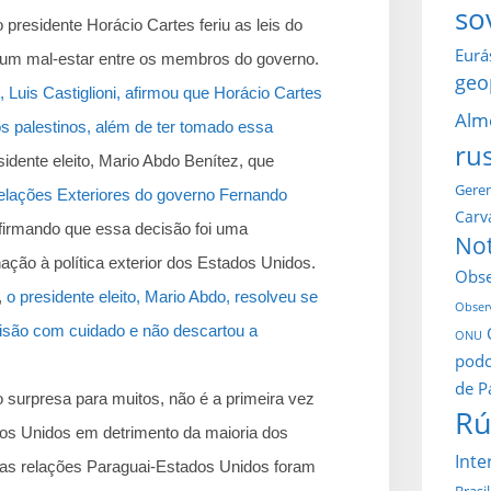
so
presidente Horácio Cartes feriu as leis do
Eurá
u um mal-estar entre os membros do governo.
geo
, Luis Castiglioni, afirmou que Horácio Cartes
Alm
s palestinos, além de ter tomado essa
ru
idente eleito, Mario Abdo Benítez, que
Gerem
elações Exteriores do governo Fernando
Carv
afirmando que essa decisão foi uma
Not
ação à política exterior dos Estados Unidos.
Obse
,
o presidente eleito, Mario Abdo, resolveu se
Observ
ecisão com cuidado e não descartou a
ONU
podc
de P
 surpresa para muitos, não é a primeira vez
Rú
dos Unidos em detrimento da maioria dos
Inte
, as relações Paraguai-Estados Unidos foram