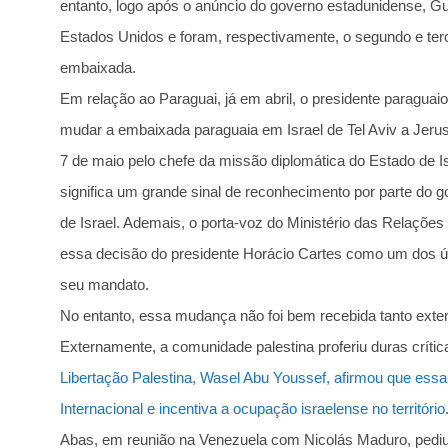
entanto, logo após o anúncio do governo estadunidense, G
Estados Unidos e foram, respectivamente, o segundo e terce
embaixada.
Em relação ao Paraguai, já em abril, o presidente paraguai
mudar a embaixada paraguaia em Israel de Tel Aviv a Jerus
7 de maio pelo chefe da missão diplomática do Estado de I
significa um grande sinal de reconhecimento por parte do g
de Israel. Ademais, o porta-voz do Ministério das Relaçõe
essa decisão do presidente Horácio Cartes como um dos últ
seu mandato.
No entanto, essa mudança não foi bem recebida tanto exte
Externamente, a comunidade palestina proferiu duras críti
Libertação Palestina, Wasel Abu Youssef, afirmou que essa d
Internacional e incentiva a ocupação israelense no território
Abas, em reunião na Venezuela com Nicolás Maduro, pediu