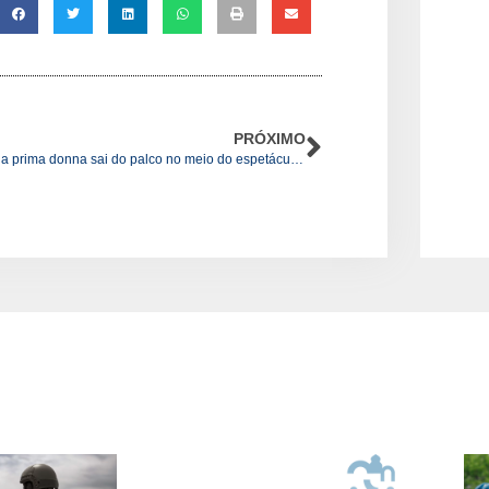
PRÓXIMO
Quando a prima donna sai do palco no meio do espetáculo: A retirada dos EUA do acordo nuclear com o Irã