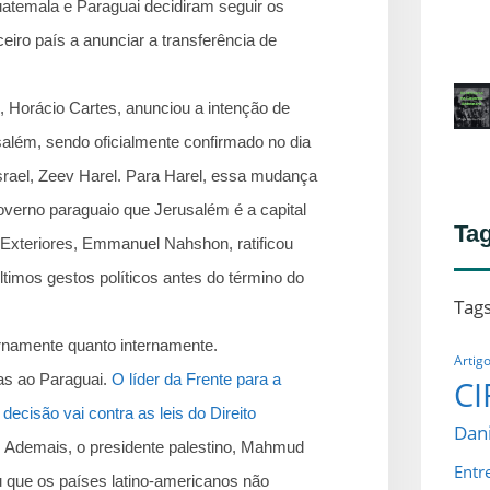
uatemala e Paraguai decidiram seguir os
iro país a anunciar a transferência de
o, Horácio Cartes, anunciou a intenção de
além, sendo oficialmente confirmado no dia
srael, Zeev Harel. Para Harel, essa mudança
overno paraguaio que Jerusalém é a capital
Ta
s Exteriores, Emmanuel Nahshon, ratificou
imos gestos políticos antes do término do
Tag
rnamente quanto internamente.
Artig
cas ao Paraguai.
O líder da Frente para a
CI
ecisão vai contra as leis do Direito
Dani
. Ademais, o presidente palestino, Mahmud
Entr
 que os países latino-americanos não