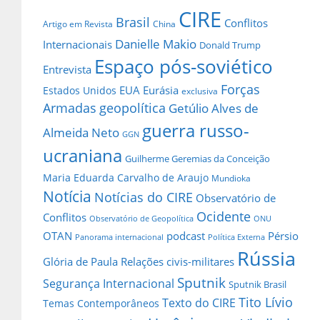
CIRE
Brasil
Conflitos
Artigo em Revista
China
Danielle Makio
Internacionais
Donald Trump
Espaço pós-soviético
Entrevista
Forças
EUA
Eurásia
Estados Unidos
exclusiva
Armadas
geopolítica
Getúlio Alves de
guerra russo-
Almeida Neto
GGN
ucraniana
Guilherme Geremias da Conceição
Maria Eduarda Carvalho de Araujo
Mundioka
Notícia
Notícias do CIRE
Observatório de
Ocidente
Conflitos
Observatório de Geopolítica
ONU
OTAN
podcast
Pérsio
Panorama internacional
Política Externa
Rússia
Glória de Paula
Relações civis-militares
Sputnik
Segurança Internacional
Sputnik Brasil
Tito Lívio
Texto do CIRE
Temas Contemporâneos