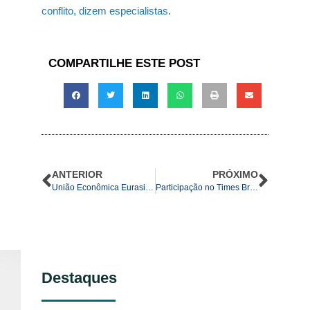
conflito, dizem especialistas
.
COMPARTILHE ESTE POST
ANTERIOR
PRÓXIMO
União Econômica Eurasiática é caminho para Brasil diversificar parcerias e aproximar-se da Rússia
Participação no Times Brasil – CNBC
Destaques