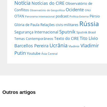
Notícia
Notícias do CIRE
Observatório de
Ocidente
Conflitos
Observatório de Geopolítica
ONU
OTAN
podcast
Pérsio
Panorama internacional
Política Externa
Rússia
Glória de Paula
Relações civis-militares
Sputnik
Segurança Internacional
Sputnik Brasil
Tito Lívio
Texto do CIRE
Temas Contemporâneos
Ucrânia
Vladimir
Barcellos Pereira
Vladimir
Putin
Youtube
Ásia Central
Outros artigos