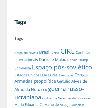
Tags
Tags
CIRE
Brasil
Conflitos
Artigo em Revista
China
Danielle Makio
Internacionais
Donald Trump
Espaço pós-soviético
Entrevista
Forças
EUA
Eurásia
Estados Unidos
exclusiva
Armadas
geopolítica
Getúlio Alves de
guerra russo-
Almeida Neto
GGN
ucraniana
Guilherme Geremias da Conceição
Maria Eduarda Carvalho de Araujo
Mundioka