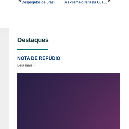
Desprojetos de Brasil
A extrema-direita na Guerra da Ucrânia: combatentes estrangeiros e a ameaça transnacional – Parte 2
Destaques
NOTA DE REPÚDIO
Leia mais »
No
re
ao
as
se
vi
po
gê
so
pe