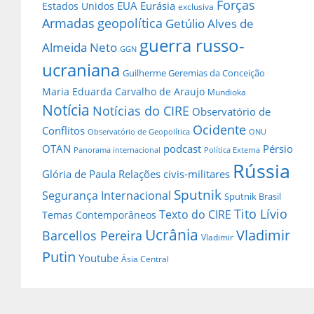
Forças
EUA
Eurásia
Estados Unidos
exclusiva
Armadas
geopolítica
Getúlio Alves de
guerra russo-
Almeida Neto
GGN
ucraniana
Guilherme Geremias da Conceição
Maria Eduarda Carvalho de Araujo
Mundioka
Notícia
Notícias do CIRE
Observatório de
Ocidente
Conflitos
Observatório de Geopolítica
ONU
OTAN
podcast
Pérsio
Panorama internacional
Política Externa
Rússia
Glória de Paula
Relações civis-militares
Sputnik
Segurança Internacional
Sputnik Brasil
Tito Lívio
Texto do CIRE
Temas Contemporâneos
Ucrânia
Vladimir
Barcellos Pereira
Vladimir
Putin
Youtube
Ásia Central