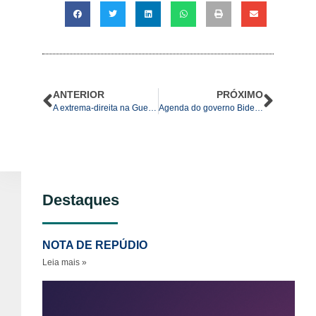
ANTERIOR
PRÓXIMO
A extrema-direita na Guerra da Ucrânia: do Euromaidan às fileiras do exército ucraniano – Parte 1
Agenda do governo Biden para a América Central e a reestruturação da hegemonia dos EUA
Destaques
NOTA DE REPÚDIO
Leia mais »
No
re
ao