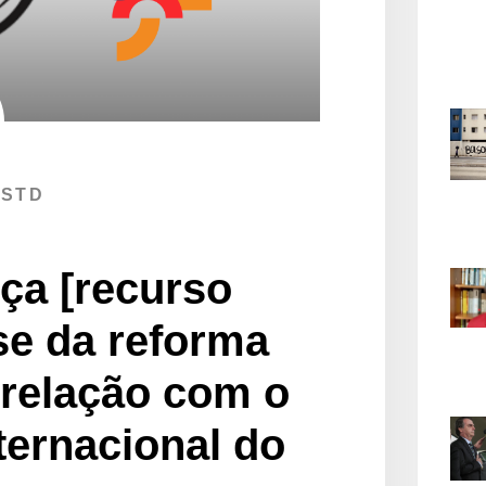
 STD
rça [recurso
ise da reforma
a relação com o
ternacional do