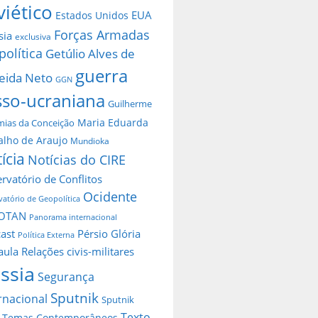
viético
EUA
Estados Unidos
Forças Armadas
sia
exclusiva
política
Getúlio Alves de
guerra
eida Neto
GGN
sso-ucraniana
Guilherme
Maria Eduarda
ias da Conceição
alho de Araujo
Mundioka
ícia
Notícias do CIRE
rvatório de Conflitos
Ocidente
atório de Geopolítica
OTAN
Panorama internacional
ast
Pérsio Glória
Política Externa
aula
Relações civis-militares
ssia
Segurança
Sputnik
rnacional
Sputnik
Texto
Temas Contemporâneos