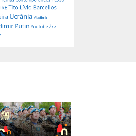
Tito Lívio Barcellos
IRE
Ucrânia
eira
Vladimir
dimir Putin
Youtube
Ásia
al