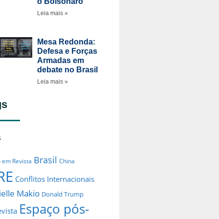
o Bolsonaro
Leia mais »
Mesa Redonda:
Defesa e Forças
Armadas em
debate no Brasil
Leia mais »
gs
s
Brasil
o em Revista
China
RE
Conflitos Internacionais
elle Makio
Donald Trump
Espaço pós-
evista