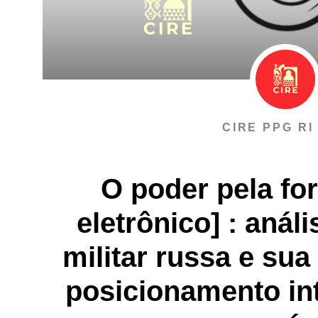
CIRE PPG RI
O poder pela fo
eletrônico] : anál
militar russa e su
posicionamento in