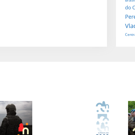
Brasil
do C
Per
Vla
Centr