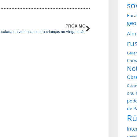
so
Eurá
geo
PRÓXIMO
scalada da violência contra crianças no Afeganistão
Alm
ru
Gerem
Carv
Not
Obse
Observ
ONU
podc
de P
Rú
Inte