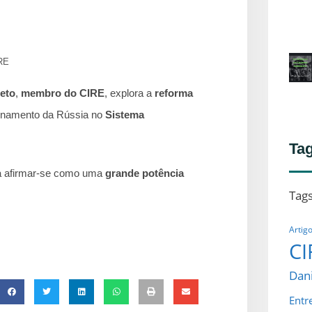
RE
Neto
,
membro do CIRE
, explora a
reforma
ionamento da Rússia no
Sistema
Ta
 afirmar-se como uma
grande potência
Tag
Artig
CI
Dani
Entr