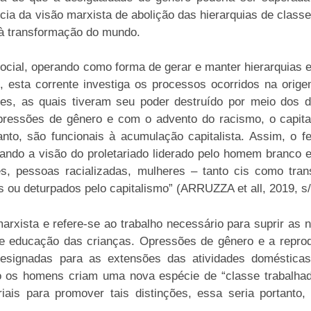
cia da visão marxista de abolição das hierarquias de classe
e à transformação do mundo.
ocial, operando como forma de gerar e manter hierarquias 
 esta corrente investiga os processos ocorridos na orig
es, as quais tiveram seu poder destruído por meio dos d
ressões de gênero e com o advento do racismo, o capital
rtanto, são funcionais à acumulação capitalista. Assim, o
erando a visão do proletariado liderado pelo homem branco 
tes, pessoas racializadas, mulheres – tanto cis como tr
ou deturpados pelo capitalismo” (ARRUZZA et all, 2019, s/
marxista e refere-se ao trabalho necessário para suprir a
o e educação das crianças. Opressões de gênero e a repro
designadas para as extensões das atividades domésticas
to os homens criam uma nova espécie de “classe trabalhad
riais para promover tais distinções, essa seria portanto, 