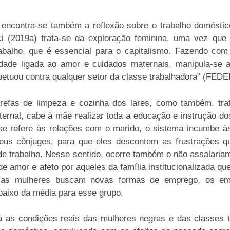
, encontra-se também a reflexão sobre o trabalho domésti
i (2019a) trata-se da exploração feminina, uma vez que 
rabalho, que é essencial para o capitalismo. Fazendo c
dade ligada ao amor e cuidados maternais, manipula-se 
erpetuou contra qualquer setor da classe trabalhadora” (FEDE
arefas de limpeza e cozinha dos lares, como também, tra
rnal, cabe à mãe realizar toda a educação e instrução do
se refere às relações com o marido, o sistema incumbe 
 seus cônjuges, para que eles descontem as frustrações q
 de trabalho. Nesse sentido, ocorre também o não assalaria
amor e afeto por aqueles da família institucionalizada que
o as mulheres buscam novas formas de emprego, os em
baixo da média para esse grupo.
ta as condições reais das mulheres negras e das classes 