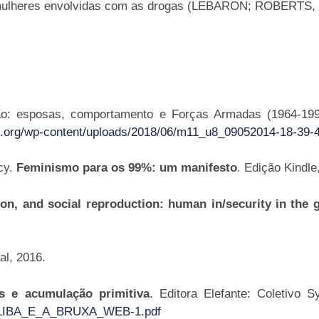
 mulheres envolvidas com as drogas (LEBARON; ROBERTS, 20
ão: esposas, comportamento e Forças Armadas (1964-1998
p.org/wp-content/uploads/2018/06/m11_u8_09052014-18-39-4
cy.
Feminismo para os 99%: um manifesto
. Edição Kindle
on, and social reproduction: human in/security in the 
al, 2016.
s e acumulação primitiva
. Editora Elefante: Coletivo 
9/CALIBA_E_A_BRUXA_WEB-1.pdf