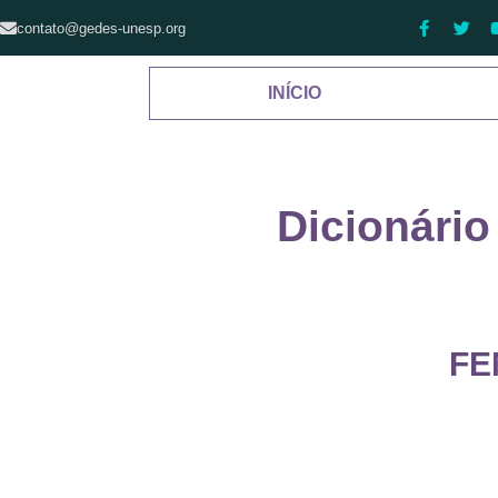
contato@gedes-unesp.org
INÍCIO
Dicionári
FE