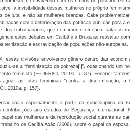
ho doméstico, convivendo com os efeitos do passado escr
lusive, a invisibilidade dessas mulheres no próprio femini
de luta, e não as mulheres brancas. Cabe problematizar
binadas com a deterioração das políticas públicas para a e
s e dos trabalhadores, que comumente recebem salários m
gencia estes debates em Calibã e a Bruxa ao ressaltar com
ubalternização e escravização de populações não-europeias.
XX, essas divisões envolvendo gênero dentro das econom
roduziu-se a “feminização da pobreza
[i]
”, ocasionando um no
ento feminista (FEDERICI, 2019a, p.137). Federici também 
agnar as lutas femininas “contra a discriminação, o 
I, 2019a, p. 157).
nacionais especialmente a partir da subdisciplina da Ec
s contribuições aos estudos de Segurança Internacional. 
o papel das mulheres e da reprodução social durante as c
– o trabalho de Cecília Adão (2008), sobre o papel da espo