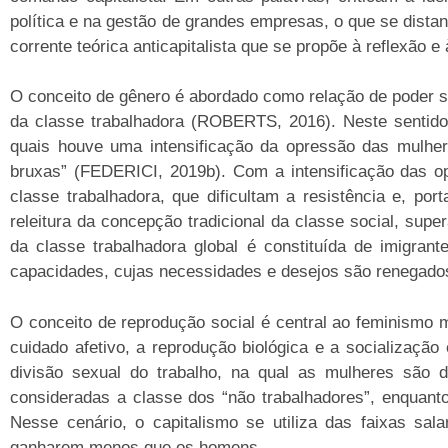
política e na gestão de grandes empresas, o que se distan
corrente teórica anticapitalista que se propõe à reflexão 
O conceito de gênero é abordado como relação de poder s
da classe trabalhadora (ROBERTS, 2016). Neste sentido,
quais houve uma intensificação da opressão das mulher
bruxas” (FEDERICI, 2019b). Com a intensificação das op
classe trabalhadora, que dificultam a resistência e, po
releitura da concepção tradicional da classe social, sup
da classe trabalhadora global é constituída de imigran
capacidades, cujas necessidades e desejos são renegados 
O conceito de reprodução social é central ao feminismo 
cuidado afetivo, a reprodução biológica e a socializaçã
divisão sexual do trabalho, na qual as mulheres são 
consideradas a classe dos “não trabalhadores”, enquan
Nesse cenário, o capitalismo se utiliza das faixas sala
ganharem menos que os homens.