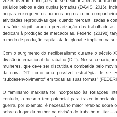
vezes tiveram condições de se dedicar apenas ao trabal
salários baixos e das duplas jornadas (DAVIS, 2016). Inc
negras enxerguem os homens negros como companheiros 
atividades reprodutivas que, quando mercantilizadas e com
a saúde, significaram a precarização das trabalhadora
dedicam à produção de mercadorias. Federici (2019b) tan
o modo de produção capitalista foi global e implicou na s
Com o surgimento do neoliberalismo durante o século 
divisão internacional do trabalho (DIT). Nesse cenário,p
mulheres, que deve ser discutida e combatida pelo movim
da nova DIT como uma possível estratégia de se est
“subdesenvolvimento” em todas as suas formas” (FEDERIC
O feminismo marxista foi incorporado às Relações Inter
contudo, o mesmo tem potencial para trazer importante
guerra, por exemplo, é necessário maior reflexão sobre 
sobre o lugar da mulher na divisão do trabalho militar 