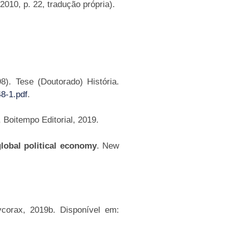
10, p. 22, tradução própria).
). Tese (Doutorado) História.
8-1.pdf
.
, Boitempo Editorial, 2019.
global political economy
. New
Sycorax, 2019b. Disponível em: