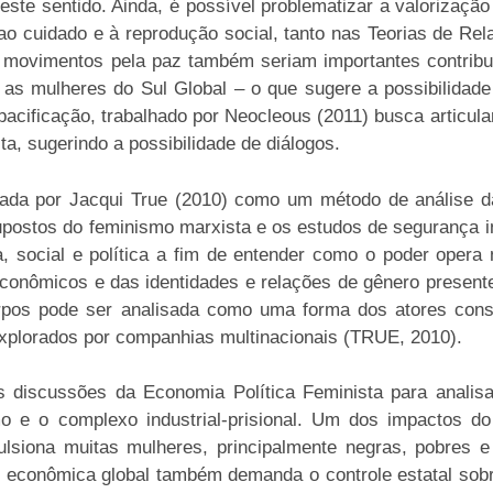
neste sentido. Ainda, é possível problematizar a valorizaçã
ao cuidado e à reprodução social, tanto nas Teorias de Rel
s movimentos pela paz também seriam importantes contribu
a as mulheres do Sul Global – o que sugere a possibilidade
 pacificação, trabalhado por Neocleous (2011) busca articu
a, sugerindo a possibilidade de diálogos.
tada por Jacqui True (2010) como um método de análise d
supostos do feminismo marxista e os estudos de segurança i
, social e política a fim de entender como o poder oper
econômicos e das identidades e relações de gênero present
orpos pode ser analisada como uma forma dos atores conse
explorados por companhias multinacionais (TRUE, 2010).
discussões da Economia Política Feminista para analisar
o e o complexo industrial-prisional. Um dos impactos do 
lsiona muitas mulheres, principalmente negras, pobres e
dem econômica global também demanda o controle estatal s