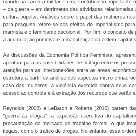
marido na carreira militar é uma contribuição importante 
– da guerra – em detrimento das atividades relacionadas 
cultura popular. Análises sobre o papel das mulheres no
para pesquisa refere-se aos efeitos do imperialismo par
marxista e o feminismo decolonial. Por fim, o conceito de
a acumulação primitiva e a manutenção da ordem capitalist
As discussões da Economia Política Feminista, apresen
apontam para as possibilidades de diálogo entre os pres
atenção para as interconexões entre as áreas econômica
estrutura a partir da análise dos aspectos micro e macro
caso das mulheres, a violência exercida contra seus c
acesso ao controle e à extração dos recursos que serão 
Reynolds (2008) e LeBaron e Roberts (2010) partem das 
“guerra às drogas”, a expansão coercitiva do capitalism
precarização do mercado de trabalho formal, o que impu
ilegais, como o tráfico de drogas. No entanto, essa or