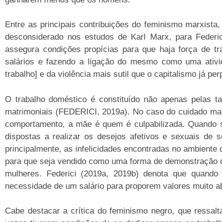
Entre as principais contribuições do feminismo marxista
desconsiderado nos estudos de Karl Marx, para Federic
assegura condições propícias para que haja força de t
salários e fazendo a ligação do mesmo como uma ativi
trabalho] e da violência mais sutil que o capitalismo já p
O trabalho doméstico é constituído não apenas pelas t
matrimoniais (FEDERICI, 2019a). No caso do cuidado mate
comportamento, a mãe é quem é culpabilizada. Quando 
dispostas a realizar os desejos afetivos e sexuais de
principalmente, as infelicidades encontradas no ambiente
para que seja vendido como uma forma de demonstração de 
mulheres. Federici (2019a, 2019b) denota que quand
necessidade de um salário para proporem valores muito a
Cabe destacar a crítica do feminismo negro, que ressal