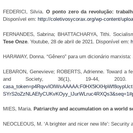
FEDERICI, Silvia.
O ponto zero da revolução: trabalh
Disponível em:
http://coletivosycorax.org/wp-content/up
FERNANDES, Sabrina; BHATTACHARYA, Tithi. Socialismo,
Tese Onze
. Youtube, 28 de abril de 2021. Disponível em:
HARAWAY, Donna. “Gênero” para um dicionário marxista: a
LEBARON, Genevieve; ROBERTS, Adrienne. Toward a femini
and Society, 36(1), 19-44, 20
casa_token=p4RqvvlOlWsAAAAA:F0HX5KXHpWf8oypUctI
SYrS2oZzNLAEfyCUKvKOyy_lJurWLruc4RXQs3&seq=1#pa
MIES, Maria.
Patriarchy and accumulation on a world s
NEOCLEOUS, M. ‘A brighter and nicer new life’: Security a