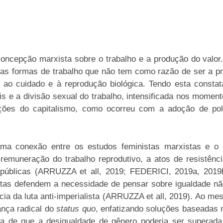
oncepção marxista sobre o trabalho e a produção do valor. 
e as formas de trabalho que não tem como razão de ser a 
, ao cuidado e à reprodução biológica. Tendo esta consta
is e a divisão sexual do trabalho, intensificada nos momen
ções do capitalismo, como ocorreu com a adoção de polí
ma conexão entre os estudos feministas marxistas e o 
emuneração do trabalho reprodutivo, a atos de resistênci
as públicas (ARRUZZA et all, 2019; FEDERICI, 2019a, 2019
istas defendem a necessidade de pensar sobre igualdade n
ia da luta anti-imperialista (ARRUZZA et all, 2019). Ao
ança radical do
status quo
, enfatizando soluções baseadas 
eia de que a desigualdade de gênero poderia ser superad