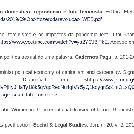
o doméstico, reprodução e luta feminista
. Editora Ele
loads/2019/09/Opontozerodarevolucao_WEB.pdf
 feminismo e os impactos da pandemia feat. Tithi Bhatt
https://www.youtube.com/watch?v=ys2YCJ8jPkE
. Acesso em
 política sexual de uma palavra.
Cadernos Pagu
, p. 201-2
st political economy of capitalism and carcerality. Sign
10. Disponível em: <
https://www.jstor.or
vPjIIyJHaTy1i8k5qVqdReoNu4qIVY5yQ1kcyqnSo1mOLxQ0r
ge_scan_tab_contents
>
cale
: Women in the international division of labour. Bloomsb
s pacification.
Social & Legal Studies
. Jun, n. 20, v. 2, 20