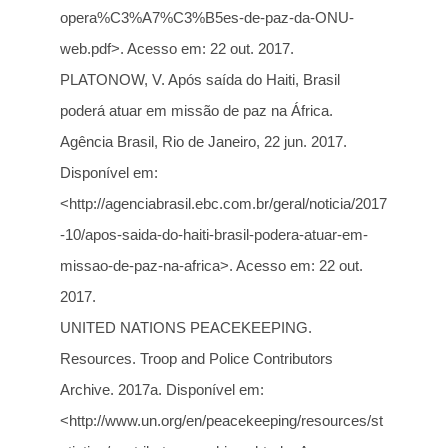
opera%C3%A7%C3%B5es-de-paz-da-ONU-
web.pdf>. Acesso em: 22 out. 2017.
PLATONOW, V. Após saída do Haiti, Brasil
poderá atuar em missão de paz na África.
Agência Brasil, Rio de Janeiro, 22 jun. 2017.
Disponível em:
<http://agenciabrasil.ebc.com.br/geral/noticia/2017
-10/apos-saida-do-haiti-brasil-podera-atuar-em-
missao-de-paz-na-africa>. Acesso em: 22 out.
2017.
UNITED NATIONS PEACEKEEPING.
Resources. Troop and Police Contributors
Archive. 2017a. Disponível em:
<http://www.un.org/en/peacekeeping/resources/st