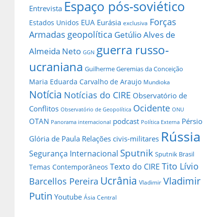
Espaço pós-soviético
Entrevista
Forças
EUA
Eurásia
Estados Unidos
exclusiva
Armadas
geopolítica
Getúlio Alves de
guerra russo-
Almeida Neto
GGN
ucraniana
Guilherme Geremias da Conceição
Maria Eduarda Carvalho de Araujo
Mundioka
Notícia
Notícias do CIRE
Observatório de
Ocidente
Conflitos
Observatório de Geopolítica
ONU
OTAN
podcast
Pérsio
Panorama internacional
Política Externa
Rússia
Glória de Paula
Relações civis-militares
Sputnik
Segurança Internacional
Sputnik Brasil
Tito Lívio
Texto do CIRE
Temas Contemporâneos
Ucrânia
Vladimir
Barcellos Pereira
Vladimir
Putin
Youtube
Ásia Central