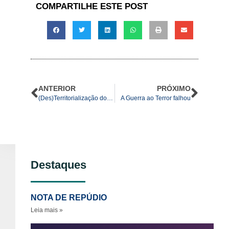
COMPARTILHE ESTE POST
ANTERIOR
PRÓXIMO
(Des)Territorialização do Patrimônio Histórico da Humanidade: A saída dos Estados Unidos e de Israel da UNESCO
A Guerra ao Terror falhou
Destaques
NOTA DE REPÚDIO
Leia mais »
No