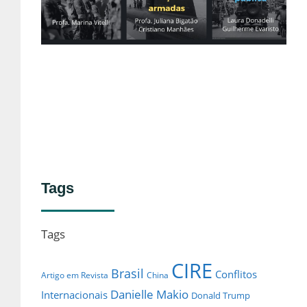
e
de
no
Lei
Tags
Tags
CIRE
Brasil
Conflitos
Artigo em Revista
China
Danielle Makio
Internacionais
Donald Trump