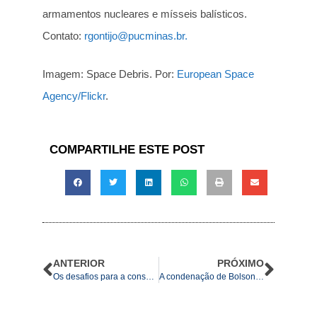
armamentos nucleares e mísseis balísticos.
Contato:
rgontijo@pucminas.br.
Imagem: Space Debris. Por:
European Space
Agency/Flickr
.
COMPARTILHE ESTE POST
ANTERIOR
PRÓXIMO
Os desafios para a consolidação da democracia na Ásia Central pós-soviética
A condenação de Bolsonaro na ONU pela exposição de crianças