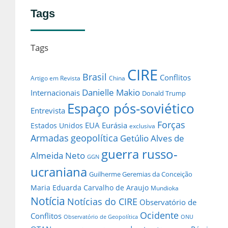
Tags
Tags
CIRE
Brasil
Conflitos
Artigo em Revista
China
Danielle Makio
Internacionais
Donald Trump
Espaço pós-soviético
Entrevista
Forças
EUA
Eurásia
Estados Unidos
exclusiva
Armadas
geopolítica
Getúlio Alves de
guerra russo-
Almeida Neto
GGN
ucraniana
Guilherme Geremias da Conceição
Maria Eduarda Carvalho de Araujo
Mundioka
Notícia
Notícias do CIRE
Observatório de
Ocidente
Conflitos
Observatório de Geopolítica
ONU