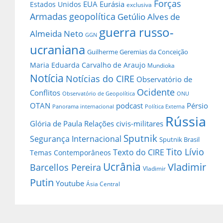
Forças
EUA
Eurásia
Estados Unidos
exclusiva
Armadas
geopolítica
Getúlio Alves de
guerra russo-
Almeida Neto
GGN
ucraniana
Guilherme Geremias da Conceição
Maria Eduarda Carvalho de Araujo
Mundioka
Notícia
Notícias do CIRE
Observatório de
Ocidente
Conflitos
Observatório de Geopolítica
ONU
OTAN
podcast
Pérsio
Panorama internacional
Política Externa
Rússia
Glória de Paula
Relações civis-militares
Sputnik
Segurança Internacional
Sputnik Brasil
Tito Lívio
Texto do CIRE
Temas Contemporâneos
Ucrânia
Vladimir
Barcellos Pereira
Vladimir
Putin
Youtube
Ásia Central