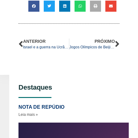
ANTERIOR
PRÓXIMO
Israel e a guerra na Ucrânia: visita de Bennett à Rússia e discurso de Zelensky ao Knesset
Jogos Olímpicos de Beijing 2022 – “Trégua Sagrada”?*
Destaques
NOTA DE REPÚDIO
Leia mais »
No
re
ao