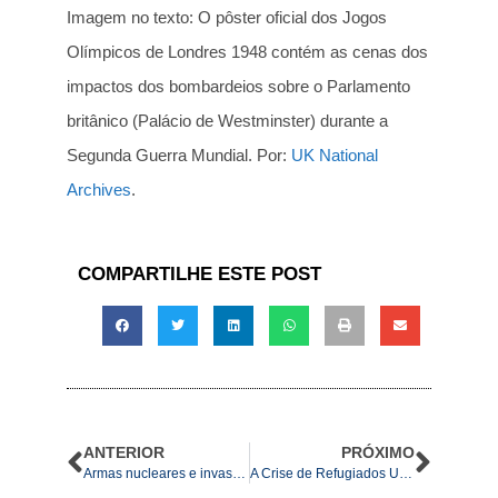
Imagem no texto: O pôster oficial dos Jogos
Olímpicos de Londres 1948 contém as cenas dos
impactos dos bombardeios sobre o Parlamento
britânico (Palácio de Westminster) durante a
Segunda Guerra Mundial. Por:
UK National
Archives
.
COMPARTILHE ESTE POST
ANTERIOR
PRÓXIMO
Armas nucleares e invasão da Ucrânia: novas facetas de velhas inquietudes sobre o regime de não proliferação nuclear
A Crise de Refugiados Ucranianos: um retrato da linha de cor na comoção internacional