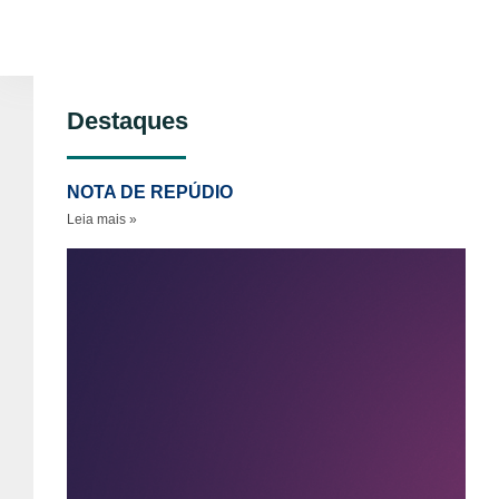
Destaques
NOTA DE REPÚDIO
Leia mais »
No
re
ao
as
se
vi
po
gê
so
pe
de
es