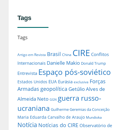
Tags
Tags
CIRE
Brasil
Conflitos
Artigo em Revista
China
Danielle Makio
Internacionais
Donald Trump
Espaço pós-soviético
Entrevista
Forças
EUA
Eurásia
Estados Unidos
exclusiva
Armadas
geopolítica
Getúlio Alves de
guerra russo-
Almeida Neto
GGN
ucraniana
Guilherme Geremias da Conceição
Maria Eduarda Carvalho de Araujo
Mundioka
Notícia
Notícias do CIRE
Observatório de