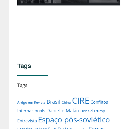
no
Lei
Tags
Tags
CIRE
Brasil
Conflitos
Artigo em Revista
China
Danielle Makio
Internacionais
Donald Trump
Espaço pós-soviético
Entrevista
Forças