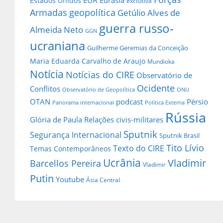
EUA
Eurásia
Estados Unidos
exclusiva
Armadas
geopolítica
Getúlio Alves de
guerra russo-
Almeida Neto
GGN
ucraniana
Guilherme Geremias da Conceição
Maria Eduarda Carvalho de Araujo
Mundioka
Notícia
Notícias do CIRE
Observatório de
Ocidente
Conflitos
Observatório de Geopolítica
ONU
OTAN
podcast
Pérsio
Panorama internacional
Política Externa
Rússia
Glória de Paula
Relações civis-militares
Sputnik
Segurança Internacional
Sputnik Brasil
Tito Lívio
Texto do CIRE
Temas Contemporâneos
Ucrânia
Vladimir
Barcellos Pereira
Vladimir
Putin
Youtube
Ásia Central