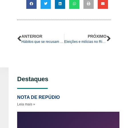
ANTERIOR
PRÓXIMO
Hábitos que se recusam a morrer: a cooptação de militares pelas elites civis
Eleições e milícias no Rio de Janeiro: simbiose entre o poder público e o crime organizado
Destaques
NOTA DE REPÚDIO
Leia mais »
No
re
ao