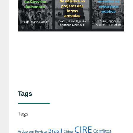
De
Fo
Ar
e
de
no
Lei
Tags
Tags
CIRE
Brasil
Conflitos
Artigo em Revista
China