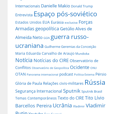
Danielle Makio
Internacionais
Donald Trump
Espaço pós-soviético
Entrevista
Forças
EUA
Eurásia
Estados Unidos
exclusiva
Armadas
geopolítica
Getúlio Alves de
guerra russo-
Almeida Neto
GGN
ucraniana
Guilherme Geremias da Conceição
Maria Eduarda Carvalho de Araujo
Mundioka
Notícia
Notícias do CIRE
Observatório de
Ocidente
Conflitos
Observatório de Geopolítica
ONU
OTAN
podcast
Pérsio
Panorama internacional
Política Externa
Rússia
Glória de Paula
Relações civis-militares
Sputnik
Segurança Internacional
Sputnik Brasil
Tito Lívio
Texto do CIRE
Temas Contemporâneos
Ucrânia
Vladimir
Barcellos Pereira
Vladimir
Putin
Youtube