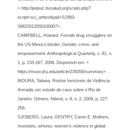
< http://pepsic.bvsalud.org/scielo.php?
script=sci_arttext&pid=S1983-
34822012000100007>.
CAMPBELL, Howard. Female drug smugglers on
the US-Mexico border: Gender, crime, and
empowerment. Anthropological Quarterly, v. 81, n.
1, p. 233-267, 2008. Disponível em: <
https://muse.jhu.edu/article/235056/summary> .
MOURA, Tatiana. Rostos Invisíveis da Violência
Armada: um estudo de caso sobre o Rio de
Janeiro. Gênero. Niterói, v. 8, n. 2, 2008, p. 227-
256.
SJOBERG, Laura; GENTRY, Caron E. Mothers,
monsters, whores: women’s violence in global